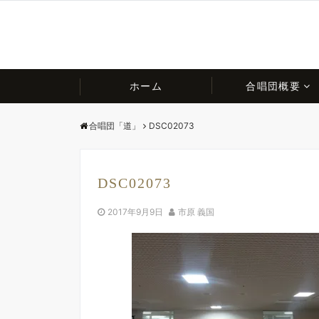
ホーム
合唱団概要
合唱団「道」
DSC02073
DSC02073
2017年9月9日
市原 義国