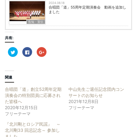
2024.08.18
合唱団「道」55周年定期演奏会 動画を追加し
ました
告知・宣伝
共有:
ク
F
ク
リ
a
リ
ッ
c
ッ
ク
e
ク
し
b
し
て
o
て
T
o
G
w
k
o
関連
i
で
o
t
共
g
t
有
l
合唱団「道」創立52周年定期
中山先生ご退任記念団内コン
e
す
e
r
る
+
演奏会の特別団員に応募され
サートのお知らせ
で
に
で
た皆様へ
2021年12月8日
共
は
共
有
ク
有
2020年12月15日
フリーテーマ
(
リ
(
新
ッ
新
フリーテーマ
し
ク
し
い
し
い
『北川剛とロシア民謡』 ～
ウ
て
ウ
ィ
く
ィ
北川剛33 回忌記念～ 参加し
ン
だ
ン
ド
さ
ド
ました