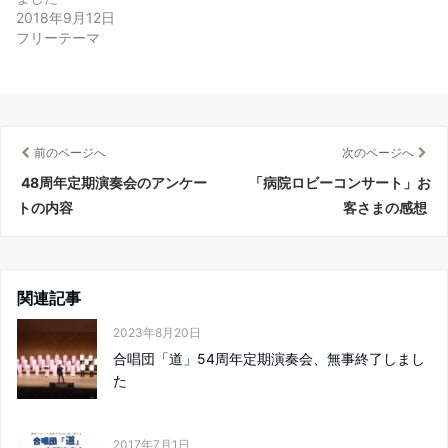
ウ
い
ウ
2018年9月12日
で
(
で
開
新
開
フリーテーマ
き
し
き
ま
い
ま
す
ウ
す
)
ィ
)
ン
ド
ウ
で
開
き
前のページへ
次のページへ
ま
す
48周年定期演奏会のアンケー
「病院ロビーコンサート」お
)
トの内容
客さまの感想
関連記事
2023年8月20日
合唱団「道」54周年定期演奏会、無事終了しまし
た
2017年7月1日