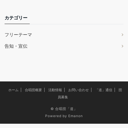
カテゴリー
フリーテーマ
告知・宣伝
ホーム
合唱団概要
活動情報
お問い合わせ
「道」通信
団
員募集
©
合唱団「道」
Powered by
Emanon