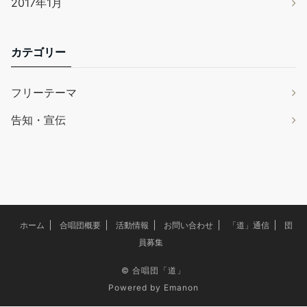
2017年1月
カテゴリー
フリーテーマ
告知・宣伝
ホーム
合唱団概要
活動情報
お問い合わせ
「道」通信
団
員募集
©
合唱団「道」
Powered by
Emanon